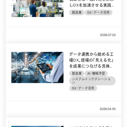
しDXを加速させる実践ア
プローチ
製造業
DX・データ活用
2026.07.02
データ連携から始める工
場DX。現場の「見える化」
を成果につなげる具体的
な手順とは？
製造業
AI・機械学習
システムインテグレーショ
ン
DX・データ活用
2026.04.30