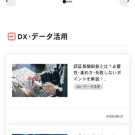
prev
ne
DX・データ活用
認証基盤刷新とは？必要
性・進め方・失敗しないポ
イントを解説｜
Microsoft Entra活用事例
DX・データ活用
も紹介
2026.08.03