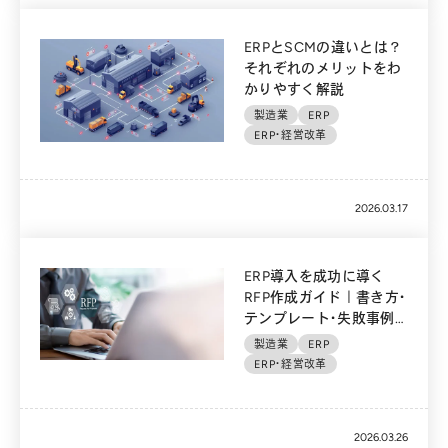
ERPとSCMの違いとは？
それぞれのメリットをわ
かりやすく解説
製造業
ERP
ERP・経営改革
2026.03.17
ERP導入を成功に導く
RFP作成ガイド｜書き方・
テンプレート・失敗事例
も紹介
製造業
ERP
ERP・経営改革
2026.03.26