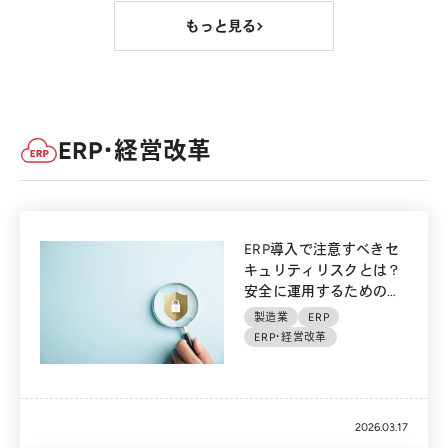
もっと見る
ERP・経営改革
ERP導入で注意すべきセ
キュリティリスクとは？
安全に運用するための対
策を徹底解説
製造業
ERP
ERP・経営改革
2026.03.17