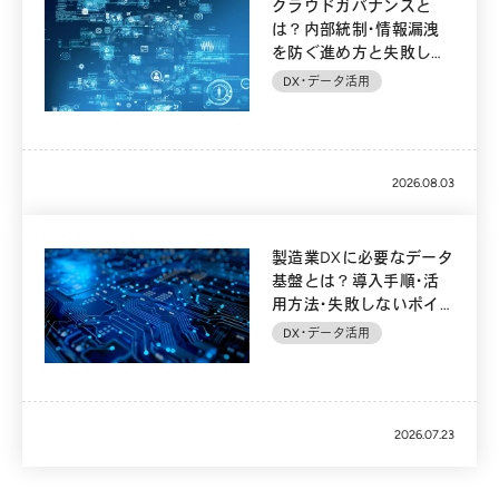
クラウドガバナンスと
は？内部統制・情報漏洩
を防ぐ進め方と失敗しな
いポイントを解説
DX・データ活用
2026.08.03
製造業DXに必要なデータ
基盤とは？導入手順・活
用方法・失敗しないポイ
ントを解説
DX・データ活用
2026.07.23