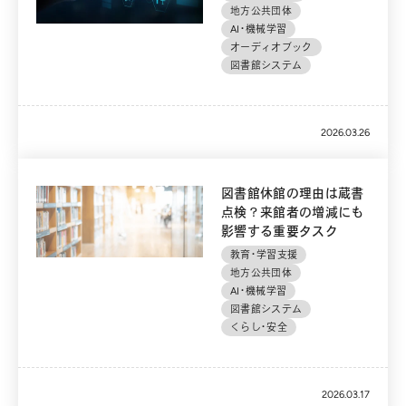
地方公共団体
AI・機械学習
オーディオブック
図書館システム
2026.03.26
図書館休館の理由は蔵書
点検？来館者の増減にも
影響する重要タスク
教育・学習支援
地方公共団体
AI・機械学習
図書館システム
くらし・安全
2026.03.17