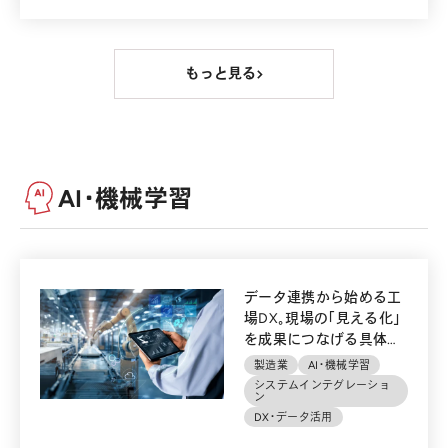
もっと見る
AI・機械学習
データ連携から始める工
場DX。現場の「見える化」
を成果につなげる具体的
な手順とは？
製造業
AI・機械学習
システムインテグレーショ
ン
DX・データ活用