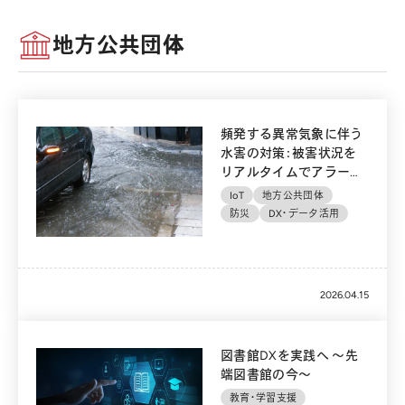
地方公共団体
頻発する異常気象に伴う
水害の対策：被害状況を
リアルタイムでアラート
発報する浸水／冠水検知
IoT
地方公共団体
センサの必要性
防災
DX・データ活用
2026.04.15
図書館DXを実践へ ～先
端図書館の今～
教育・学習支援